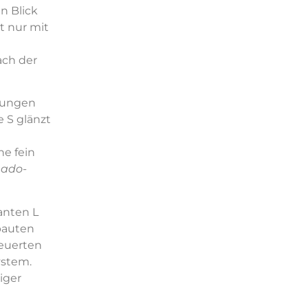
n Blick
t nur mit
ach der
hrungen
e S glänzt
ne fein
nado-
ianten L
bauten
teuerten
stem.
iger