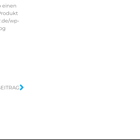
b einen
 Produkt
r.de/wp-
jpg
EITRAG