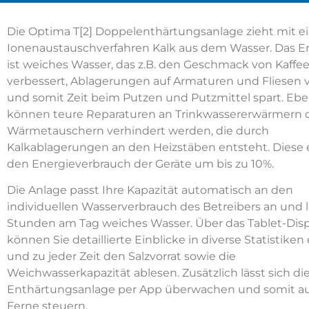
Die Optima T[2] Doppelenthärtungsanlage zieht mit 
Ionenaustauschverfahren Kalk aus dem Wasser. Das E
ist weiches Wasser, das z.B. den Geschmack von Kaffe
verbessert, Ablagerungen auf Armaturen und Fliesen v
und somit Zeit beim Putzen und Putzmittel spart. Eb
können teure Reparaturen an Trinkwassererwärmern 
Wärmetauschern verhindert werden, die durch
Kalkablagerungen an den Heizstäben entsteht. Diese
den Energieverbrauch der Geräte um bis zu 10%.
Die Anlage passt Ihre Kapazität automatisch an den
individuellen Wasserverbrauch des Betreibers an und l
Stunden am Tag weiches Wasser. Über das Tablet-Disp
können Sie detaillierte Einblicke in diverse Statistiken
und zu jeder Zeit den Salzvorrat sowie die
Weichwasserkapazität ablesen. Zusätzlich lässt sich di
Enthärtungsanlage per App überwachen und somit au
Ferne steuern.