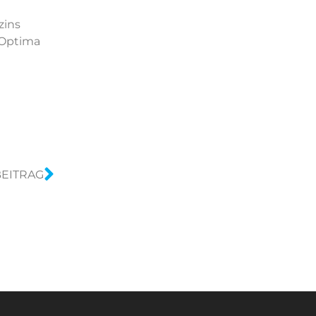
zins
Optima
EITRAG