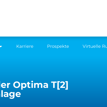
Karriere
Prospekte
Virtuelle 
er Optima T[2]
lage