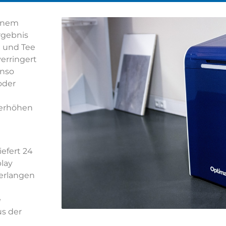
einem
rgebnis
e und Tee
erringert
enso
oder
 erhöhen
iefert 24
lay
 erlangen
e
s der